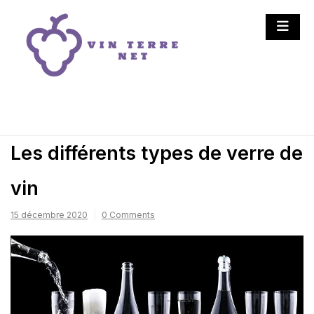
Skip
to
content
Vin Terre Net
Vins et vignobles : la
nature en bouteille
Les différents types de verre de
vin
15 décembre 2020
0 Comments