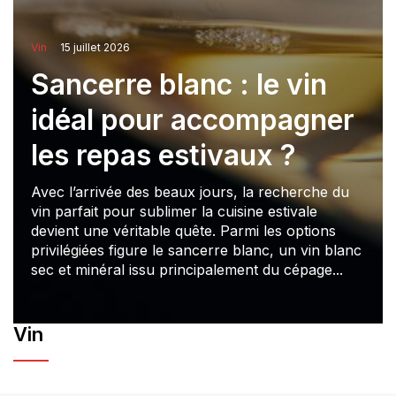
Vin et accords mets : 
guide complet pour n
vin
jamais se tromper sel
gner
le plat servi
Choisir le bon vin pour accompagner un r
erche du
représente un véritable art, mais quelques 
vale
simples permettent de faire les bons choix.
ptions
ce soit pour une viande rouge, un poisson d
n vin blanc
ou un dessert gourmand, chaque plat appe
épage...
vin...
Vin