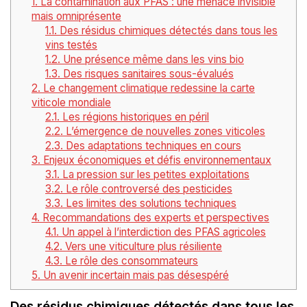
1.
La contamination aux PFAS : une menace invisible
mais omniprésente
1.1.
Des résidus chimiques détectés dans tous les
vins testés
1.2.
Une présence même dans les vins bio
1.3.
Des risques sanitaires sous-évalués
2.
Le changement climatique redessine la carte
viticole mondiale
2.1.
Les régions historiques en péril
2.2.
L’émergence de nouvelles zones viticoles
2.3.
Des adaptations techniques en cours
3.
Enjeux économiques et défis environnementaux
3.1.
La pression sur les petites exploitations
3.2.
Le rôle controversé des pesticides
3.3.
Les limites des solutions techniques
4.
Recommandations des experts et perspectives
4.1.
Un appel à l’interdiction des PFAS agricoles
4.2.
Vers une viticulture plus résiliente
4.3.
Le rôle des consommateurs
5.
Un avenir incertain mais pas désespéré
Des résidus chimiques détectés dans tous les