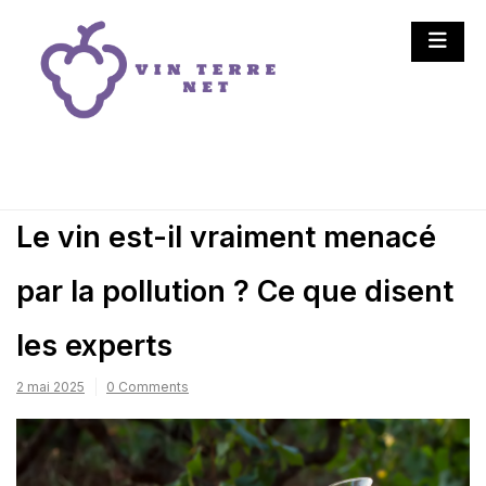
Skip
to
content
Vin Terre Net
Vins et vignobles : la
nature en bouteille
Le vin est-il vraiment menacé
par la pollution ? Ce que disent
les experts
2 mai 2025
0 Comments