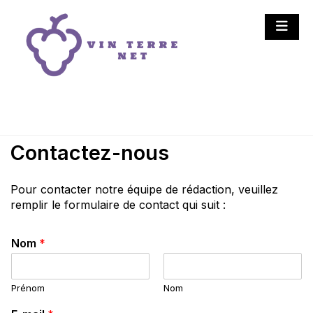
Skip
to
content
Vin Terre Net
Vins et vignobles : la
nature en bouteille
Contactez-nous
Pour contacter notre équipe de rédaction, veuillez
remplir le formulaire de contact qui suit :
Nom
*
Prénom
Nom