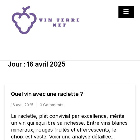
Skip
to
content
Vin Terre Net
Vins et vignobles : la
nature en bouteille
Jour :
16 avril 2025
Quel vin avec une raclette ?
16 avril 2025
0 Comments
La raclette, plat convivial par excellence, mérite
un vin qui équilibre sa richesse. Entre vins blancs
minéraux, rouges fruités et effervescents, le
choix est vaste. Voici une analyse détaillée...